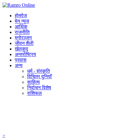
होमपेज
मेन न्युज
आर्थिक
राजनीति
मनोरञ्जन
जीवन शैली
खेलकुद
अन्तर्राष्ट्रिय
प्रवास
अन्य
धर्म - संस्कृति
विचित्र दुनियाँ
साहित्य
निर्वाचन विशेष
राशिफल
>