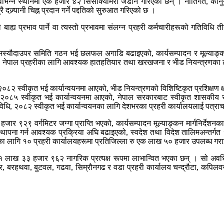
िन्न स्थानमा एक हजार ४२ सिसीक्यामेरा जडान गरिएका छन् । नीतिगत, कानुनी
ज्र्यानी चिह्न प्रदान गर्ने पद्दतिको सुरुआत गरिएको छ ।
श्यले बाह्य प्रभाव पार्ने वा त्यस्तो प्रभावमा संलग्न प्रहरी कर्मचारीहरूको गतिवि
मस्यौदाउपर समिति गठन भई छलफल अगाडि बढाइएको, कार्यसम्पादन र मूल्याङ्कन 
एको, नेपाल प्रहरीका लागि आवश्यक हातहतियार तथा खरखजना र भीड नियन्त्रणका
 स्वीकृत भई कार्यान्वयनमा आएको, भीड नियन्त्रणको विशिष्टिकृत प्रशिक्षण क्षमत
 स्वीकृत भई कार्यान्वयनमा आएको, नेपाल सरकारबाट स्वीकृत शासकीय सुधारसम्
िधि, २०८२ स्वीकृत भई कार्यान्वयनका लागि देशभरका प्रहरी कार्यालयलाई पत्रा
हजार ९२९ वर्गमिटर जग्गा प्राप्ति भएको, कार्यसम्पादन मूल्याङ्कन मार्गनिर्देशन
्थापना गर्न आवश्यक प्रक्रिया अघि बढाइएको, स्वदेश तथा विदेश तालिमअन्तर्ग
 लागि १० प्रहरी कार्यालयहरूमा प्रतिजिल्ला रु एक लाख ५० हजार उपलब्ध गराई
 लाख ३३ हजार ९६२ नागरिक प्रत्यक्ष रूपमा लाभान्वित भएका छन् । सो अवधिमा पू
र, बरहथवा, बुटवल, गढवा, सिम्रौनगढ र वडा प्रहरी कार्यालय चन्द्रौटा, कपिलवस