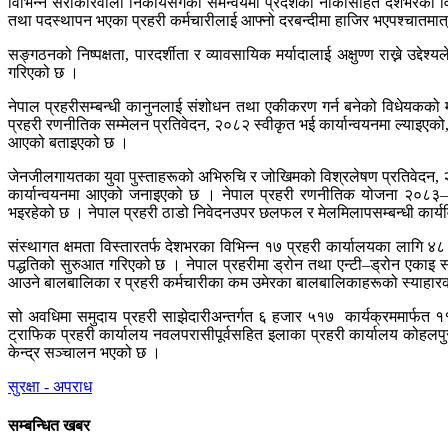
विभिन्न सरोकारवाला निकायसँगको समन्वयमा प्रदेशका नाकासहित देशभरका विभ
तथा पदस्थापन भएका प्रहरी कर्मचारीलाई आफ्नो दरबन्दीमा हाजिर भएपश्चातमात्रै द
सङ्गठनको निष्पक्षता, पारदर्शीता र व्यावसायिक मर्यादालाई अक्षुण्ण राख्ने उद्दे
गरिएको छ ।
नेपाल प्रहरीसम्बन्धी कानुनलाई संशोधन तथा एकीकरण गर्न बनेको विधेयकको 
प्रहरी रणनीतिक सम्मेलन प्रतिवेदन, २०८२ स्वीकृत भई कार्यान्वयनमा ल्याइ
आएको बताइएको छ ।
जेनजीलगायतका युवा पुस्ताहरूको अभिरुचि र जोखिमको विश्रलेषण प्रतिवेदन, २०८२
कार्यान्वयनमा आएको जनाइएको छ । नेपाल प्रहरी रणनीतिक योजना २०८३–२०८५
भइरहेको छ । नेपाल प्रहरी ठाडो निवेदनउपर छलफल र मेलमिलापसम्बन्धी कार्यव
संस्थागत क्षमता विस्तारतर्फ देशभरका विभिन्न १७ प्रहरी कार्यालयका लागि ४८ 
पद्धतिको सुरुआत गरिएको छ । नेपाल प्रहरीमा ड्रोन तथा एन्टी–ड्रोन एकाइ स
आउने बालबालिका र प्रहरी कर्मचारीका कम उमेरका बालबालिकाहरूको स्याहारका
सो अवधिमा समुदाय प्रहरी साझेदारीअन्तर्गत ६ हजार ५१७ कार्यक्रममार्फत ११
ट्राफिक प्रहरी कार्यालय नवलपरासीपूर्वसहित इलाका प्रहरी कार्यालय कोहलपु
केन्द्र सञ्चालन भएको छ ।
सुरक्षा - अपराध
सम्बन्धित खबर