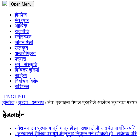
Open Menu
होमपेज
मेन न्युज
आर्थिक
राजनीति
मनोरञ्जन
जीवन शैली
खेलकुद
अन्तर्राष्ट्रिय
प्रवास
धर्म - संस्कृति
विचित्र दुनियाँ
साहित्य
निर्वाचन विशेष
राशिफल
ENGLISH
होमपेज
/
सुरक्षा - अपराध
/ सेवा प्रवाहमा नेपाल प्रहरीले थालेका सुधारका प्रय
हेडलाईन
- देश बनाउन प्रधानमन्त्री मात्र होइन, सक्षम टोली र सचेत नागरिक पनि 
- सरकारले शैक्षिक परामर्श क्षेत्रलाई नियमन गर्न खोजेको हो : सचेतक पर