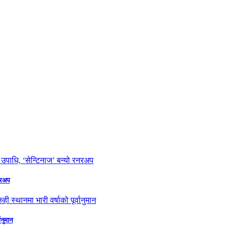
नरअप
ानुमान