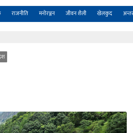
न्ट भेन्यू ‘रामालय’
क
राजनीति
मनोरञ्जन
जीवन शैली
खेलकुद
अन्तर्र
टोली र सचेत नागरिक पनि चाहिन्छ
र्न खोजेको हो : सचेतक परियार
न्ट भेन्यू ‘रामालय’
देश
टोली र सचेत नागरिक पनि चाहिन्छ