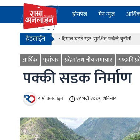
- काठमाडौंको बाँसबारीमा खुल्यो अत्याधुनिक इभे
होमपेज
मेन न्युज
आर्थि
- देश बनाउन प्रधानमन्त्री मात्र होइन, सक्षम 
- सरकारले शैक्षिक परामर्श क्षेत्रलाई नियमन ग
हेडलाईन
- हिमाल चढ्ने रहर, सुरक्षित फर्कने चुनौती
- काठमाडौंको बाँसबारीमा खुल्यो अत्याधुनिक इभे
आर्थिक
पूर्वाधार
प्रदेश \स्थानीय समाचार
गण्डकी प्र
- देश बनाउन प्रधानमन्त्री मात्र होइन, सक्षम 
पक्की सडक निर्माण
राम्रो अनलाइन
२१ भदौ २०८२, शनिबार