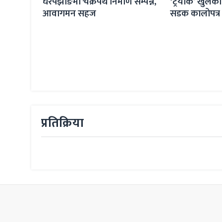
 सम्पन्न,
‘ट्रयाक’ खुलेको अट्ठाइस वर्षपछि
सडक यातायातक
सडक कालोपत्र
गुर्जावासीको 
प्रतिक्रिया