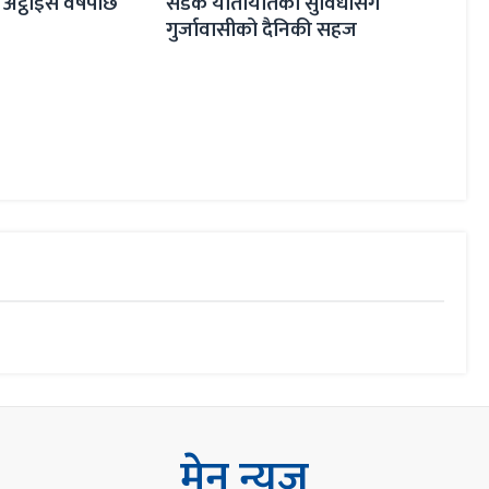
आधा
ो सुविधासँगै
मालढुङ्गा–बेनी सडकः स्तरोन्नतिपछि
दैनिकी सहज
यात्राअवधि छोटियो
मेन न्युज