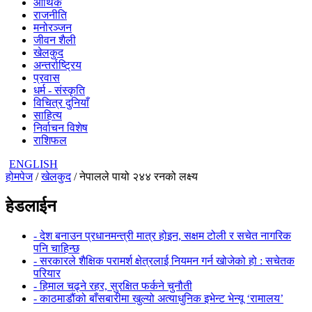
आर्थिक
राजनीति
मनोरञ्जन
जीवन शैली
खेलकुद
अन्तर्राष्ट्रिय
प्रवास
धर्म - संस्कृति
विचित्र दुनियाँ
साहित्य
निर्वाचन विशेष
राशिफल
ENGLISH
होमपेज
/
खेलकुद
/ नेपालले पायो २४४ रनको लक्ष्य
हेडलाईन
- देश बनाउन प्रधानमन्त्री मात्र होइन, सक्षम टोली र सचेत नागरिक
पनि चाहिन्छ
- सरकारले शैक्षिक परामर्श क्षेत्रलाई नियमन गर्न खोजेको हो : सचेतक
परियार
- हिमाल चढ्ने रहर, सुरक्षित फर्कने चुनौती
- काठमाडौंको बाँसबारीमा खुल्यो अत्याधुनिक इभेन्ट भेन्यू ‘रामालय’