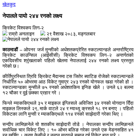
खेलकुद
नेपालले पायो २४४ रनको लक्ष्य
क्रिकेट विश्वकप लिग-२
राम्रो अनलाइन
२९ वैशाख २०८३, मङ्गलबार
काठमाडौं –
ओपनर जर्ज मुन्सीको अर्धशतकप्रेरित स्कटल्यान्डले अन्तर्राष्ट्रिय
क्रिकेट काउन्सिल (आईसीसी) क्रिकेट विश्वकप लिग–२ अन्तर्गतको
एकदिवसीय श्रृंखलाको पहिलो खेलमा नेपाललाई २४४ रनको लक्ष्य प्रस्तुत
गरेको छ।
कीर्तिपुरस्थित त्रिवि क्रिकेट मैदानमा टस जितेर ब्याटिङ रोजेको स्कटल्यान्डले
निर्धारित ५० ओभरमा आठ विकेट गुमाएर २४३ रनको योगफल खडा गरेको हो ।
स्कटल्यान्डका मुन्सीले ७५ रनको अर्धशतकिय इनिङ खेले । उनले ६२ बलमा
१२ चौका र दुई छक्का प्रहार गरे ।
फिन्ले म्याककिएथले ३५ र माइकल इंग्लिसले अविजित ३४ रनको योगदान दिँदा
माइकल लिस्कले २९, मार्क वाटले २४ र म्याथ्यु क्रसले १८ रन बनाए । पहिलो
विकेटका लागि मुन्सी र म्याककिएथले ११४ रनको साझेदारी गरेका थिए ।
सन्दीप लामिछानेले यो शतकीय साझेदारी तोडे । नेपालका सन्दीप लामिछानले
सर्वाधिक चार विकेट लिए । १० ओभर बलिङ गरेका उनले एक मेडनसहित ४१
रन खर्चिए । करण केसीले र नन्दन यादवले समान दुई विकेट हात पारे ।