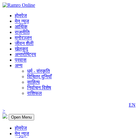
होमपेज
मेन न्युज
आर्थिक
राजनीति
मनोरञ्जन
जीवन शैली
खेलकुद
अन्तर्राष्ट्रिय
प्रवास
अन्य
धर्म - संस्कृति
विचित्र दुनियाँ
साहित्य
निर्वाचन विशेष
राशिफल
EN
>
Open Menu
होमपेज
मेन न्युज