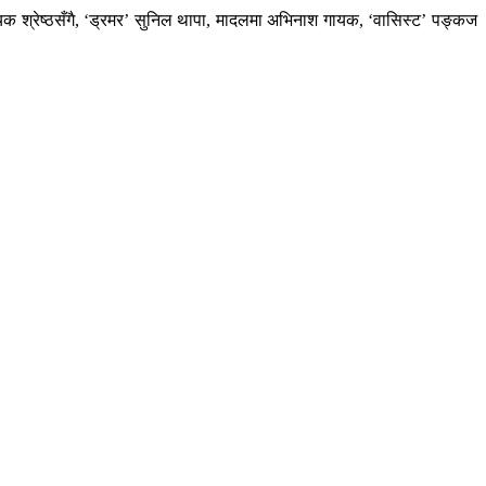
ायक श्रेष्ठसँगै, ‘ड्रमर’ सुनिल थापा, मादलमा अभिनाश गायक, ‘वासिस्ट’ पङ्कज