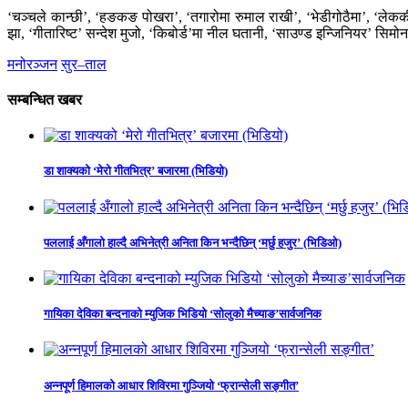
‘चञ्चले कान्छी’, ‘हङकङ पोखरा’, ‘तगारोमा रुमाल राखी’, ‘भेडीगोठैमा’, ‘लेक
झा, ‘गीतारिष्ट’ सन्देश मुजो, ‘किबोर्ड’मा नील घतानी, ‘साउण्ड इन्जिनियर’ सिमो
मनोरञ्जन
सुर–ताल
सम्बन्धित खबर
डा शाक्यको ‘मेरो गीतभित्र’ बजारमा (भिडियो)
पललाई अँगालो हाल्दै अभिनेत्री अनिता किन भन्दैछिन् ‘मर्छु हजुर’ (भिडिओ)
गायिका देविका बन्दनाको म्युजिक भिडियो ‘सोलुको मैच्याङ’सार्वजनिक
अन्नपूर्ण हिमालको आधार शिविरमा गुञ्जियो ‘फ्रान्सेली सङ्गीत’