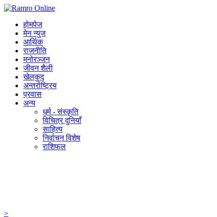
होमपेज
मेन न्युज
आर्थिक
राजनीति
मनोरञ्जन
जीवन शैली
खेलकुद
अन्तर्राष्ट्रिय
प्रवास
अन्य
धर्म - संस्कृति
विचित्र दुनियाँ
साहित्य
निर्वाचन विशेष
राशिफल
>