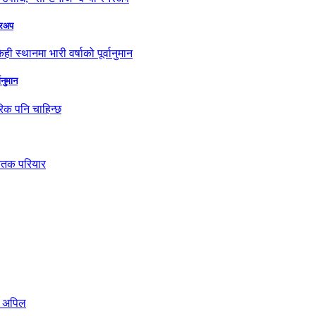
नरअप
ानुमान