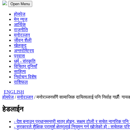
Open Menu
होमपेज
मेन न्युज
आर्थिक
राजनीति
मनोरञ्जन
जीवन शैली
खेलकुद
अन्तर्राष्ट्रिय
प्रवास
धर्म - संस्कृति
विचित्र दुनियाँ
साहित्य
निर्वाचन विशेष
राशिफल
ENGLISH
होमपेज
/
मनोरञ्जन
/ मनोरञ्जनसँगै सामाजिक दायित्वलाई पनि निर्वाह गर्छौंः गायक
हेडलाईन
- देश बनाउन प्रधानमन्त्री मात्र होइन, सक्षम टोली र सचेत नागरिक पनि 
- सरकारले शैक्षिक परामर्श क्षेत्रलाई नियमन गर्न खोजेको हो : सचेतक पर