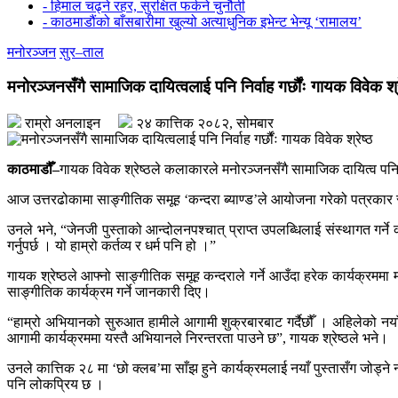
- हिमाल चढ्ने रहर, सुरक्षित फर्कने चुनौती
- काठमाडौंको बाँसबारीमा खुल्यो अत्याधुनिक इभेन्ट भेन्यू ‘रामालय’
मनोरञ्जन
सुर–ताल
मनोरञ्जनसँगै सामाजिक दायित्वलाई पनि निर्वाह गर्छौंः गायक विवेक श्र
राम्रो अनलाइन
२४ कात्तिक २०८२, सोमबार
काठमाडौँ–
गायक विवेक श्रेष्ठले कलाकारले मनोरञ्जनसँगै सामाजिक दायित्व पनि 
आज उत्तरढोकामा साङ्गीतिक समूह ‘कन्दरा ब्याण्ड’ले आयोजना गरेको पत्रकार सम्
उनले भने, “जेनजी पुस्ताको आन्दोलनपश्चात् प्राप्त उपलब्धिलाई संस्थागत गर्ने क
गर्नुपर्छ । यो हाम्रो कर्तव्य र धर्म पनि हो ।”
गायक श्रेष्ठले आफ्नो साङ्गीतिक समूह कन्दराले गर्ने आउँदा हरेक कार्यक्रम
साङ्गीतिक कार्यक्रम गर्ने जानकारी दिए।
“हाम्रो अभियानको सुरुआत हामीले आगामी शुक्रबारबाट गर्दैछौँ । अहिलेको नयाँ 
आगामी कार्यक्रममा यस्तै अभियानले निरन्तरता पाउने छ”, गायक श्रेष्ठले भने।
उनले कात्तिक २८ मा ‘छो क्लब’मा साँझ हुने कार्यक्रमलाई नयाँ पुस्तासँग जोड्
पनि लोकप्रिय छ ।