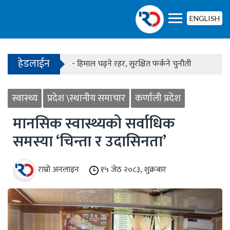
- काठमाडौंको बाँसबारीमा खुल्यो अत्याधुनिक इभेन्ट भेन्य
ENGLISH
हेडलाईन
- हिमाल चढ्ने रहर, सुरक्षित फर्कने चुनौती
- काठमाडौंको बाँसबारीमा खुल्यो अत्याधुनिक इभेन्ट भेन्य
स्वास्थ्य
प्रदेश \स्थानीय समाचार
कर्णाली प्रदेश
मानसिक स्वास्थ्यको सर्वाधिक
समस्या ‘चिन्ता र उदासिनता’
राम्रो अनलाइन
१५ जेठ २०८३, शुक्रबार