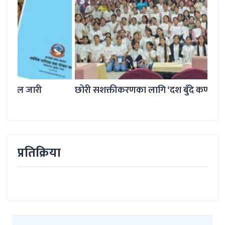
छोरी सशक्तीकरणका लागि ‘दश बुँदे कर्णाली घोषणापत्र’
गणतन
कँडे
प्रतिक्रिया