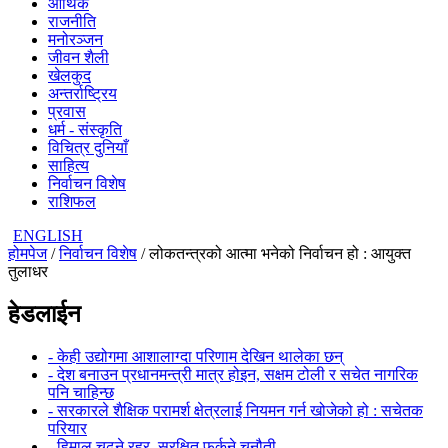
आर्थिक
राजनीति
मनोरञ्जन
जीवन शैली
खेलकुद
अन्तर्राष्ट्रिय
प्रवास
धर्म - संस्कृति
विचित्र दुनियाँ
साहित्य
निर्वाचन विशेष
राशिफल
ENGLISH
होमपेज
/
निर्वाचन विशेष
/ लोकतन्त्रको आत्मा भनेको निर्वाचन हो : आयुक्त
तुलाधर
हेडलाईन
- केही उद्योगमा आशालाग्दा परिणाम देखिन थालेका छन्
- देश बनाउन प्रधानमन्त्री मात्र होइन, सक्षम टोली र सचेत नागरिक
पनि चाहिन्छ
- सरकारले शैक्षिक परामर्श क्षेत्रलाई नियमन गर्न खोजेको हो : सचेतक
परियार
- हिमाल चढ्ने रहर, सुरक्षित फर्कने चुनौती