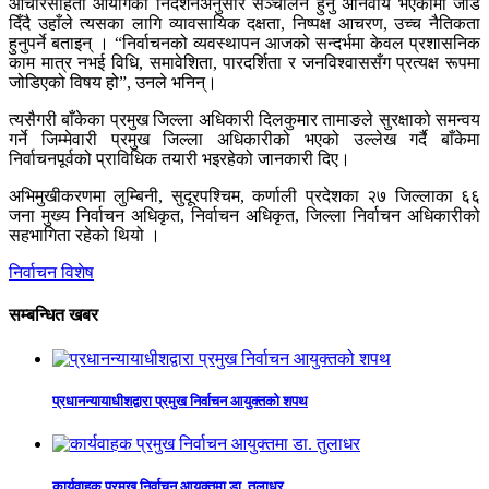
आचारसंहिता आयोगका निर्देशनअनुसार सञ्चालन हुनु अनिवार्य भएकामा जोड
दिँदै उहाँले त्यसका लागि व्यावसायिक दक्षता, निष्पक्ष आचरण, उच्च नैतिकता
हुनुपर्ने बताइन् । “निर्वाचनको व्यवस्थापन आजको सन्दर्भमा केवल प्रशासनिक
काम मात्र नभई विधि, समावेशिता, पारदर्शिता र जनविश्वाससँग प्रत्यक्ष रूपमा
जोडिएको विषय हो”, उनले भनिन्।
त्यसैगरी बाँकेका प्रमुख जिल्ला अधिकारी दिलकुमार तामाङले सुरक्षाको समन्वय
गर्ने जिम्मेवारी प्रमुख जिल्ला अधिकारीको भएको उल्लेख गर्दै बाँकेमा
निर्वाचनपूर्वको प्राविधिक तयारी भइरहेको जानकारी दिए।
अभिमुखीकरणमा लुम्बिनी, सुदूरपश्चिम, कर्णाली प्रदेशका २७ जिल्लाका ६६
जना मुख्य निर्वाचन अधिकृत, निर्वाचन अधिकृत, जिल्ला निर्वाचन अधिकारीको
सहभागिता रहेको थियो ।
निर्वाचन विशेष
सम्बन्धित खबर
प्रधानन्यायाधीशद्वारा प्रमुख निर्वाचन आयुक्तको शपथ
कार्यवाहक प्रमुख निर्वाचन आयुक्तमा डा. तुलाधर