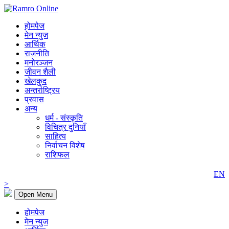
होमपेज
मेन न्युज
आर्थिक
राजनीति
मनोरञ्जन
जीवन शैली
खेलकुद
अन्तर्राष्ट्रिय
प्रवास
अन्य
धर्म - संस्कृति
विचित्र दुनियाँ
साहित्य
निर्वाचन विशेष
राशिफल
EN
>
Open Menu
होमपेज
मेन न्युज