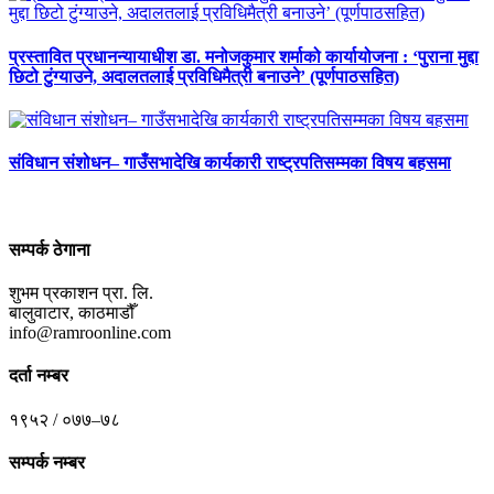
प्रस्तावित प्रधानन्यायाधीश डा. मनोजकुमार शर्माको कार्यायोजना : ‘पुराना मुद्दा
छिटो टुंग्याउने, अदालतलाई प्रविधिमैत्री बनाउने’ (पूर्णपाठसहित)
संविधान संशोधन– गाउँसभादेखि कार्यकारी राष्ट्रपतिसम्मका विषय बहसमा
सम्पर्क ठेगाना
शुभम प्रकाशन प्रा. लि.
बालुवाटार, काठमाडौँ
info@ramroonline.com
दर्ता नम्बर
१९५२ / ०७७–७८
सम्पर्क नम्बर