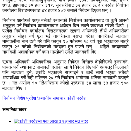
७१७, झापाबाट ३५ हजार ३१९, सुनसरीबाट ३२ हजार ३८२ र प्रदेश निर्वाचन
कार्यालय विराटनगरबाट ४४ हजार ४०२ जनाले निवेदन दिएका छन् ।
निर्वाचन आयोगले आफू बसेको स्थानको निर्वाचन कार्यालयबाट वा कुनै आफ्नो
अनुकूल पर्ने निर्वाचन कार्यालयबाट आवेदन दिन सक्ने व्यवस्था गरेको थियो ।
प्रदेश निर्वाचन कार्यालय विराटनगरका सूचना अधिकारी तीर्थ अधिकारीका
अनुसार सोह्र वर्ष पूरा भई नागरिकता प्राप्त गरेका नागरिकले मतदाता
नामावलीमा नाम दर्ता गरे पनि फागुन २० गतेसम्म १८ वर्ष पूरा भएकाहरु मात्रै
फागुन २१ गतेको निर्वाचनको मतदाता हुन पाउने छन् । अहिले मतदाताको
नामावली अद्यावधिक गर्ने काम भइरहेको उनले जानकारी दिए।
सूचना अधिकारी अधिकारीका अनुसार निवेदन दिनेहरु दोहोरिएको हुनसक्ने,
पायक पर्ने स्थानबाट नामावली दर्ताका लागि निवेदन दिए पनि अन्यत्र जिल्लाको
पनि मतदाता हुने, त्रुटि भएकाको सच्याइने र ठाउँ सारी भएका सबैको
अद्यावधिक गरी यही मङ्सिर २० गते निर्वाचन आयोगमा अन्तिम नामावली पठाइने
छ । गत असोज १० गतेअघिसम्म कोशी प्रदेशमा ३४ लाख ३३ हजार ९००
मतदाता थिए ।
निर्वाचन विशेष
प्रदेश \स्थानीय समाचार
कोशी प्रदेश
सम्बन्धित खबर