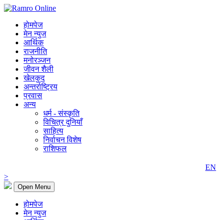
होमपेज
मेन न्युज
आर्थिक
राजनीति
मनोरञ्जन
जीवन शैली
खेलकुद
अन्तर्राष्ट्रिय
प्रवास
अन्य
धर्म - संस्कृति
विचित्र दुनियाँ
साहित्य
निर्वाचन विशेष
राशिफल
EN
>
Open Menu
होमपेज
मेन न्युज