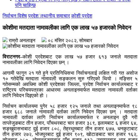
पनि चाहिन्छ
निर्वाचन विशेष
प्रदेश \स्थानीय समाचार
कोशी प्रदेश
कोशीमा मतदाता नामावलीका लागि एक लाख ५७ हजारको निवेदन
राम्रो अनलाइन
०८ मंसिर २०८२, सोमबार
विराटनगर–
कोशी प्रदेशबाट एक लाख ५७ हजार ६१३ जनाले मतदाता
नामावलीका लागि निवेदन दिएका छन् ।
आगामी फागुन २१ गते हुने प्रतिनिधिसभा निर्वाचनलाई लक्षित गरी गत असोज
१० गतेदेखि मतदाता नामावली सङ्कलन सुरु गरिएको थियो । मङ्सिर ५
गतेसम्मको अवधिमा कोशी प्रदेशका जिल्ला, प्रदेश निर्वाचन कार्यालयबाट र
राष्ट्रिय परिचयपत्रका आधारमा अनलाइनमार्फत मतदाता नामावली दर्ताका
लागि निवेदन दिइएको हो ।
निर्वाचन कार्यालयमा पुगेर ५८ हजार ९२५ जनाले तथा अनलाइनमार्फत ९८
हजार ६८८ जनाले नामावली दर्ताका लागि निवेदन दिएका छन् । मतदाता
नामावली दर्ताका लागि निर्वाचन कार्यालयमार्फत र अनलाइन दुवै गरी
ताप्लेजुङबाट तीन हजार, पाँचथरबाट चार हजार ३८९, इलामबाट ६ हजार ६४,
सङ्खुवासभाबाट दुई हजार ८०८, तेह्रथुमबाट तीन हजार ६७७, धनकुटाबाट
तीन हजार २७२, भोजपुरबाट दुई हजार ९०९, खोटाङबाट चार हजार १६२,
सोलुबाट ५८०, ओखलढुङ्गाबाट पाँच हजार ९३२, उदयपुरबाट आठ हजार