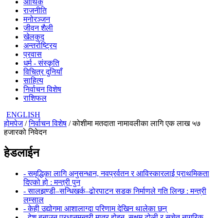
आर्थिक
राजनीति
मनोरञ्जन
जीवन शैली
खेलकुद
अन्तर्राष्ट्रिय
प्रवास
धर्म - संस्कृति
विचित्र दुनियाँ
साहित्य
निर्वाचन विशेष
राशिफल
ENGLISH
होमपेज
/
निर्वाचन विशेष
/ कोशीमा मतदाता नामावलीका लागि एक लाख ५७
हजारको निवेदन
हेडलाईन
- समृद्धिका लागि अनुसन्धान, नवप्रर्वतन र आविस्कारलाई प्राथमिकता
दिएको हो : मन्त्री पुन
- सालझण्डी–सन्धिखर्क–ढोरपाटन सडक निर्माणले गति लिन्छ : मन्त्री
लम्साल
- केही उद्योगमा आशालाग्दा परिणाम देखिन थालेका छन्
- देश बनाउन प्रधानमन्त्री मात्र होइन, सक्षम टोली र सचेत नागरिक