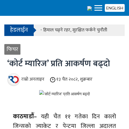
- काठमाडौंको बाँसबारीमा खुल्यो अत्याधुनिक इभेन्ट भेन्य
ENGLISH
हेडलाईन
- हिमाल चढ्ने रहर, सुरक्षित फर्कने चुनौती
- काठमाडौंको बाँसबारीमा खुल्यो अत्याधुनिक इभेन्ट भेन्य
फिचर
‘कोर्ट म्यारिज’ प्रति आकर्षण बढ्दो
राम्रो अनलाइन
१३ चैत २०८२, शुक्रबार
काठमाडौँ–
यही चैत ११ गतेका दिन कालो
जिन्सको ज्याकेट र पेन्टमा जिल्ला अदालत