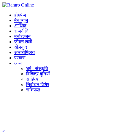
होमपेज
मेन न्युज
आर्थिक
राजनीति
मनोरञ्जन
जीवन शैली
खेलकुद
अन्तर्राष्ट्रिय
प्रवास
अन्य
धर्म - संस्कृति
विचित्र दुनियाँ
साहित्य
निर्वाचन विशेष
राशिफल
>