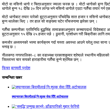
मोटो वा मसिनो धागो र चित्रअनुसार ज्याला फरक छ । मोटो धागोको बुन्न छिटो 
धागोले बुन्न १८ देखि २० दिन लाग्छ भने मसिनो धागोले एउटा गलैँचा तयार गर्
मोटो धागोबाट तयार पारेको बुट्टाअनुसार पाँचदेखि सात हजार र मसिनो धागोबा
बुन्न थालेका थिए । तर हाल सो सङ्ख्या घटेर पाँचजनामा झरेका छन् ।
गलैँचा कम्पनीका प्रतिनिधि बुद्धसिंह तामाङकाअनुसार कच्चापदार्थ विदेशबाट आ
बुट्टाअनुसार १५ देखि २५ हजार पर्छ । ढुवानी, प्रशोधन गरी बिक्रीका लागि तया
कमजोर अध्ययनको भरमा कार्यक्रम गर्दा यस्ता अवस्था आउने घरेलु तथा साना उद
भनाइ छ ।
नीलकण्ठ नगरपालिका–८ का वडाध्यक्ष प्रकाशकुमार श्रेष्ठले स्थानीय महिलाको 
जिल्लाभर चार सयको हाराहारीमा गलैँचा बुन्ने श्रमिक छन् ।
फिचर
बागमती प्रदेश
सम्बन्धित खबर
क्यान्सरका बिरामीलाई निःशुल्क सेवा दिँदै अटोचालक