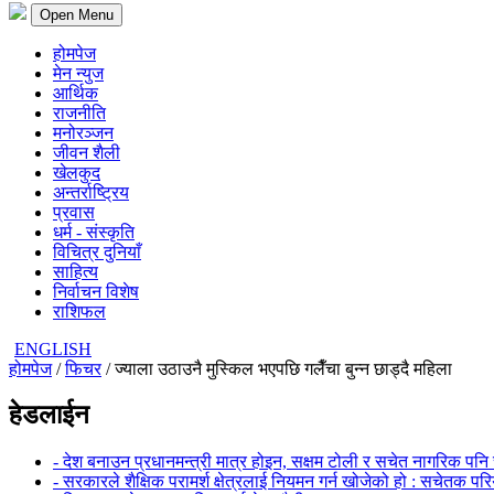
Open Menu
होमपेज
मेन न्युज
आर्थिक
राजनीति
मनोरञ्जन
जीवन शैली
खेलकुद
अन्तर्राष्ट्रिय
प्रवास
धर्म - संस्कृति
विचित्र दुनियाँ
साहित्य
निर्वाचन विशेष
राशिफल
ENGLISH
होमपेज
/
फिचर
/ ज्याला उठाउनै मुस्किल भएपछि गलैँचा बुन्न छाड्दै महिला
हेडलाईन
- देश बनाउन प्रधानमन्त्री मात्र होइन, सक्षम टोली र सचेत नागरिक पनि 
- सरकारले शैक्षिक परामर्श क्षेत्रलाई नियमन गर्न खोजेको हो : सचेतक पर