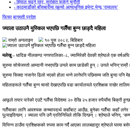
- हिमाल चढ्ने रहर, सुरक्षित फर्कने चुनौती
- काठमाडौंको बाँसबारीमा खुल्यो अत्याधुनिक इभेन्ट भेन्यू ‘रामालय’
फिचर
बागमती प्रदेश
ज्याला उठाउनै मुस्किल भएपछि गलैँचा बुन्न छाड्दै महिला
राम्रो अनलाइन
१० पुस २०८२, बिहिबार
मलेखु –
धादिङ नीलकण्ठ नगरपालिका–८, ज्यामिरेकी देवकी श्रेष्ठले एक वर्षअघि 
सुरुमा सोचेजस्तो आम्दानी नभएपछि उनले काम छाडेकी हुन् । उनले भनिन्‘राम्रै आ
सुरुमा सिक्दा नजानेर ढिलो भएको होला भन्ने लागेपनि पछिसम्म जति बुन्दा पनि 
महिलाहरूले गलैँचा बुन्न चासो देखाएपछि वडा कार्यालयले प्रशिक्षक राखेर ता
आफूले तयार पारेको एउटै गलैँचा विदेशमा २० देखि २५ हजार रुपैयाँमा बिक्री हुन
गलैँचाका लागि आवश्यक कच्चापदार्थ कहाँबाट आउँछ, बुनेका गलैँचा कहाँ लगेर बि
पु(याइदिन्छन् । ज्याला पनि उनै प्रतिनिधिले तोकि दिन्छन् । श्रेष्ठले भनिन्, ‘कम
विभिन्न ठाउँमा प्रशिक्षकको रुपमा काम गर्दै आएका लालबहादुर श्रेष्ठले घरमा बसेर