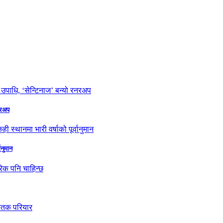
नरअप
ानुमान