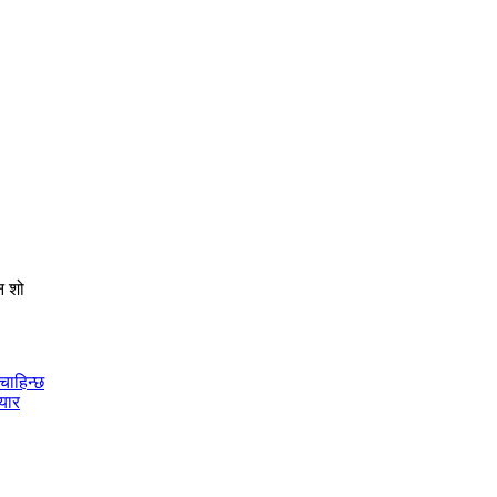
न शो
चाहिन्छ
ियार