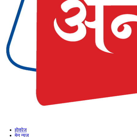
होमपेज
मेन न्युज