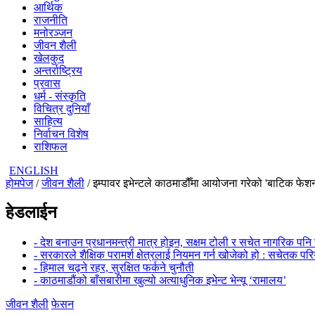
आर्थिक
राजनीति
मनोरञ्जन
जीवन शैली
खेलकुद
अन्तर्राष्ट्रिय
प्रवास
धर्म - संस्कृति
विचित्र दुनियाँ
साहित्य
निर्वाचन विशेष
राशिफल
ENGLISH
होमपेज
/
जीवन शैली
/ इम्पावर इभेन्टले काठमाडौँमा आयोजना गरेको 'बाटिक फेश
हेडलाईन
- देश बनाउन प्रधानमन्त्री मात्र होइन, सक्षम टोली र सचेत नागरिक पनि 
- सरकारले शैक्षिक परामर्श क्षेत्रलाई नियमन गर्न खोजेको हो : सचेतक पर
- हिमाल चढ्ने रहर, सुरक्षित फर्कने चुनौती
- काठमाडौंको बाँसबारीमा खुल्यो अत्याधुनिक इभेन्ट भेन्यू ‘रामालय’
जीवन शैली
फेसन