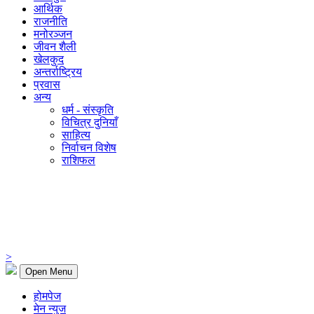
आर्थिक
राजनीति
मनोरञ्जन
जीवन शैली
खेलकुद
अन्तर्राष्ट्रिय
प्रवास
अन्य
धर्म - संस्कृति
विचित्र दुनियाँ
साहित्य
निर्वाचन विशेष
राशिफल
>
Open Menu
होमपेज
मेन न्युज