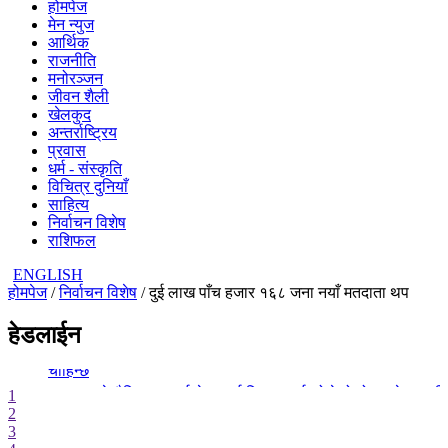
होमपेज
मेन न्युज
आर्थिक
राजनीति
मनोरञ्जन
जीवन शैली
खेलकुद
अन्तर्राष्ट्रिय
प्रवास
धर्म - संस्कृति
विचित्र दुनियाँ
साहित्य
निर्वाचन विशेष
राशिफल
ENGLISH
होमपेज
/
निर्वाचन विशेष
/ दुई लाख पाँच हजार १६८ जना नयाँ मतदाता थप
- काठमाडौंको बाँसबारीमा खुल्यो अत्याधुनिक इभेन्ट भेन्यू ‘रामालय’
हेडलाईन
- देश बनाउन प्रधानमन्त्री मात्र होइन, सक्षम टोली र सचेत नागरिक पनि
चाहिन्छ
- सरकारले शैक्षिक परामर्श क्षेत्रलाई नियमन गर्न खोजेको हो : सचेतक पर
1
2
- हिमाल चढ्ने रहर, सुरक्षित फर्कने चुनौती
3
- काठमाडौंको बाँसबारीमा खुल्यो अत्याधुनिक इभेन्ट भेन्यू ‘रामालय’