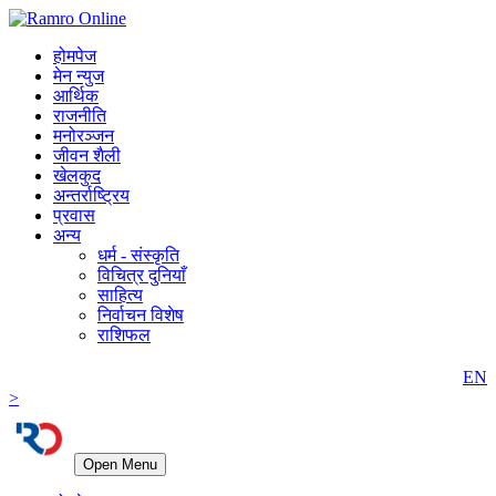
होमपेज
मेन न्युज
आर्थिक
राजनीति
मनोरञ्जन
जीवन शैली
खेलकुद
अन्तर्राष्ट्रिय
प्रवास
अन्य
धर्म - संस्कृति
विचित्र दुनियाँ
साहित्य
निर्वाचन विशेष
राशिफल
EN
>
Open Menu