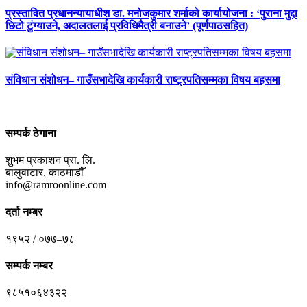
प्रस्तावित प्रधानन्यायाधीश डा. मनोजकुमार शर्माको कार्यायोजना : ‘पुराना मुद्दा
छिटो टुंग्याउने, अदालतलाई प्रविधिमैत्री बनाउने’ (पूर्णपाठसहित)
संविधान संशोधन– गाउँसभादेखि कार्यकारी राष्ट्रपतिसम्मका विषय बहसमा
सम्पर्क ठेगाना
शुभम प्रकाशन प्रा. लि.
बालुवाटार, काठमाडौँ
info@ramroonline.com
दर्ता नम्बर
१९५२ / ०७७–७८
सम्पर्क नम्बर
९८५१०६४३२२