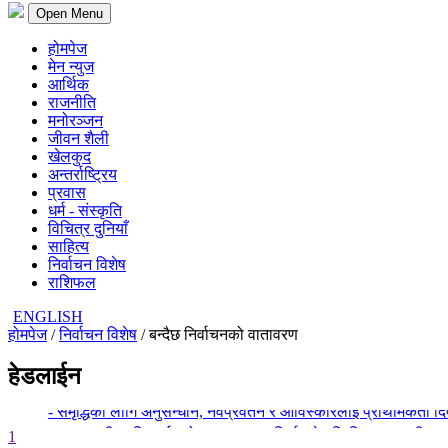
Open Menu
होमपेज
मेन न्युज
आर्थिक
राजनीति
मनोरञ्जन
जीवन शैली
खेलकुद
अन्तर्राष्ट्रिय
प्रवास
धर्म - संस्कृति
विचित्र दुनियाँ
साहित्य
निर्वाचन विशेष
राशिफल
ENGLISH
होमपेज
/
निर्वाचन विशेष
/ बन्दैछ निर्वाचनको वातावरण
हेडलाईन
- देश बनाउन प्रधानमन्त्री मात्र होइन, सक्षम टोली र सचेत नागरिक पनि 
- समृद्धिका लागि अनुसन्धान, नवप्रर्वतन र आविस्कारलाई प्राथमिकता दिएक
- सालझण्डी–सन्धिखर्क–ढोरपाटन सडक निर्माणले गति लिन्छ : मन्त्री लम
1