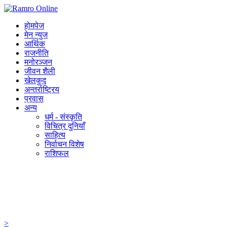
होमपेज
मेन न्युज
आर्थिक
राजनीति
मनोरञ्जन
जीवन शैली
खेलकुद
अन्तर्राष्ट्रिय
प्रवास
अन्य
धर्म - संस्कृति
विचित्र दुनियाँ
साहित्य
निर्वाचन विशेष
राशिफल
>