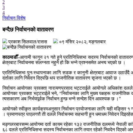
2
- केही उद्योगमा आशालाग्दा परिणाम देखिन थालेका छन्
3
- देश बनाउन प्रधानमन्त्री मात्र होइन, सक्षम टोली र सचेत नागरिक पनि 
4
- समृद्धिका लागि अनुसन्धान, नवप्रर्वतन र आविस्कारलाई प्राथमिकता दिएक
निर्वाचन विशेष
बन्दैछ निर्वाचनको वातावरण
प्रकाश सिलवाल/रासस
०९ मंसिर २०८२, मङ्गलबार
काठमाडौँ–
आगामी फागुन २१ गते हुने प्रतिनिधिसभा सदस्य निर्वाचनको वातावर
क्षेत्रबाट निर्वाचनमा संलग्नता नहुने हो कि भन्ने प्रश्नसमेत अन्त्य भएको छ ।
प्रतिनिधिसभा पुनःस्थापनाका लागि सडक र कानुनी क्षेत्रबाट आवाज उठाउँदै आएको
दर्ताका लागि निवेदन दिएपछि थप राजनीतिक वातावरण सृजना भएको छ ।
निर्वाचन आयोगका प्रवक्ता नारायणप्रसाद भट्टराईले आयोगले अधिकांश दलले 
आयोगका प्रवक्ता भट्टराईले भने, “निर्वाचनका लागि मुख्य पक्षहरू राजनीति
त्यसकारण अब निर्भयपूर्वक निर्वाचन हुन्छ भन्ने सन्देश दिन आवश्यक छ ।”
आयोगको स्वीकृत कार्यक्रमअनुसार निर्वाचन प्रयोजनाका लागि यही मङ्सिर १ गते
। प्रमाणपत्र पाएलगत्तै ती दलले निर्वाचनमा सहभागी हुन धमाधम निवेदन दिइरहे
मङ्गलरबारसम्म आयोगमा दर्ता कायम रहेका १३२ राजनीतिक दलमध्ये नेपाली कांग्रेस, 
६८ दलले प्रतिनिधिसभा सदस्य निर्वाचनका लागि तयार रहेको निवदेन दिएको आयोगले