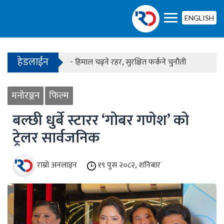
- काठमाडौंको बाँसबारीमा खुल्यो अत्याधुनिक इभेन्ट भेन्य
ENGLISH
हेडलाईन
- हिमाल चढ्ने रहर, सुरक्षित फर्कने चुनौती
- काठमाडौंको बाँसबारीमा खुल्यो अत्याधुनिक इभेन्ट भेन्य
मनोरञ्जन
फिल्म
बल्छी धुर्बे स्टारर ‘गोबर गणेश’ को
ट्रेलर सार्वजनिक
राम्रो अनलाइन
१९ पुस २०८२, शनिबार