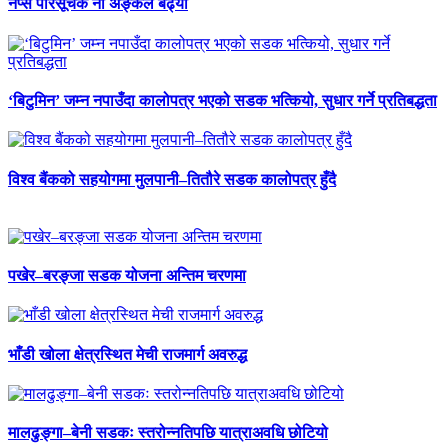
नेप्से परिसूचक नौ अङ्कले बढ्यो
‘बिटुमिन’ जम्न नपाउँदा कालोपत्र भएको सडक भत्कियो, सुधार गर्ने प्रतिबद्धता
विश्व बैंकको सहयोगमा मुलपानी–तितौरे सडक कालोपत्र हुँदै
पखेर–बरङ्जा सडक योजना अन्तिम चरणमा
भाँडी खोला क्षेत्रस्थित मेची राजमार्ग अवरुद्ध
मालढुङ्गा–बेनी सडकः स्तरोन्नतिपछि यात्राअवधि छोटियो