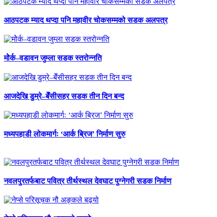
आठपटक म्याद थप्दा पनि महावीर चोकसम्मको सडक अलपत्र
मोेर्क–वडावन जुम्ला सडक स्तरोन्नति
आजदेखि डुम्रे–बेँसीसहर सडक तीन दिन बन्द
मध्यपहाडी लोकमार्गः ‘आर्क ब्रिज’ निर्माण सुरु
नवलपुरतर्फबाट पवित्र तीर्थस्थल देवघाट पुग्नेगरी सडक निर्माण