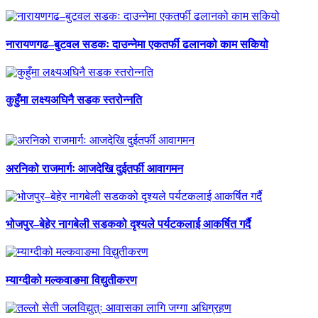
नारायणगढ–बुटवल सडकः दाउन्नेमा एकतर्फी ढलानको काम सकियो
कुहुँमा लक्ष्यअघिनै सडक स्तरोन्नति
अरनिको राजमार्गः आजदेखि दुईतर्फी आवागमन
भोजपुर–बेहेर नागबेली सडकको दृश्यले पर्यटकलाई आकर्षित गर्दै
म्याग्दीको मल्कवाङमा विद्युतीकरण