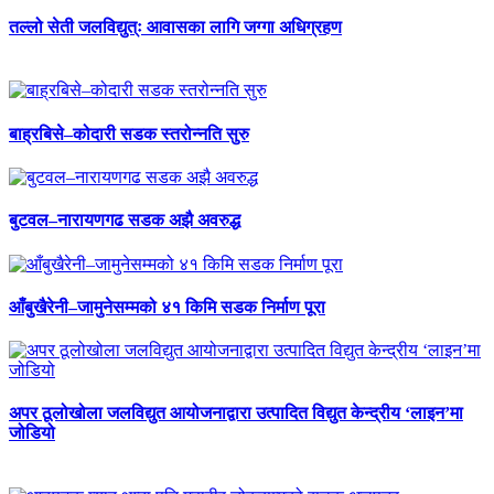
तल्लो सेती जलविद्युत्ः आवासका लागि जग्गा अधिग्रहण
बाह्रबिसे–कोदारी सडक स्तरोन्नति सुरु
बुटवल–नारायणगढ सडक अझै अवरुद्ध
आँबुखैरेनी–जामुनेसम्मको ४१ किमि सडक निर्माण पूरा
अपर ठूलोखोला जलविद्युत आयोजनाद्वारा उत्पादित विद्युत केन्द्रीय ‘लाइन’मा
जोडियो