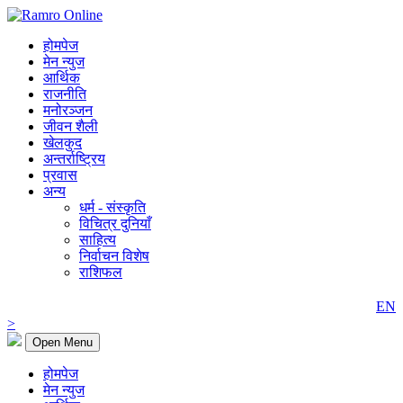
होमपेज
मेन न्युज
आर्थिक
राजनीति
मनोरञ्जन
जीवन शैली
खेलकुद
अन्तर्राष्ट्रिय
प्रवास
अन्य
धर्म - संस्कृति
विचित्र दुनियाँ
साहित्य
निर्वाचन विशेष
राशिफल
EN
>
Open Menu
होमपेज
मेन न्युज