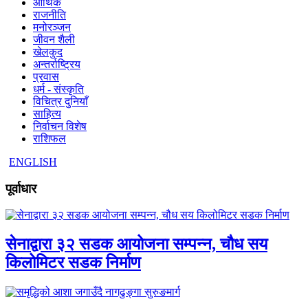
आर्थिक
राजनीति
मनोरञ्जन
जीवन शैली
खेलकुद
अन्तर्राष्ट्रिय
प्रवास
धर्म - संस्कृति
विचित्र दुनियाँ
साहित्य
निर्वाचन विशेष
राशिफल
ENGLISH
पूर्वाधार
सेनाद्वारा ३२ सडक आयोजना सम्पन्न, चौध सय
किलोमिटर सडक निर्माण