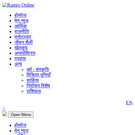
होमपेज
मेन न्युज
आर्थिक
राजनीति
मनोरञ्जन
जीवन शैली
खेलकुद
अन्तर्राष्ट्रिय
प्रवास
अन्य
धर्म - संस्कृति
विचित्र दुनियाँ
साहित्य
निर्वाचन विशेष
राशिफल
EN
>
Open Menu
होमपेज
मेन न्युज