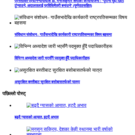
प्रस्तावित प्रधानन्यायाधीश डा. मनोजकुमार शर्माको कार्यायोजना : ‘पुराना मुद्दा छिटो
टुंग्याउने, अदालतलाई प्रविधिमैत्री बनाउने’ (पूर्णपाठसहित)
संविधान संशोधन– गाउँसभादेखि कार्यकारी राष्ट्रपतिसम्मका विषय बहसमा
विभिन्न अध्यादेश जारी भएसँगै पदमुक्त हुँदै पदाधिकारीहरू
असुरक्षित बस्तीबाट सुरक्षित बसोबासतर्फको यात्रा
पछिल्लो पोस्ट्
बढ्दै ग्यासको आयात, हट्दै अभाव