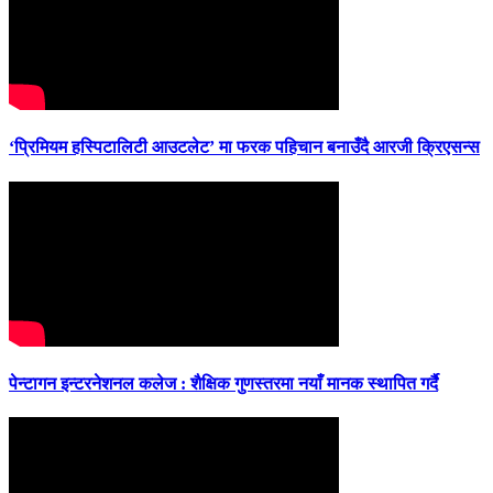
‘प्रिमियम हस्पिटालिटी आउटलेट’ मा फरक पहिचान बनाउँदै आरजी क्रिएसन्स
पेन्टागन इन्टरनेशनल कलेज : शैक्षिक गुणस्तरमा नयाँ मानक स्थापित गर्दै