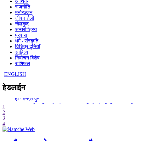
आर्थिक
राजनीति
मनोरञ्जन
जीवन शैली
खेलकुद
अन्तर्राष्ट्रिय
प्रवास
धर्म - संस्कृति
विचित्र दुनियाँ
साहित्य
निर्वाचन विशेष
राशिफल
ENGLISH
- केही उद्योगमा आशालाग्दा परिणाम देखिन थालेका छन्
- बढ्दै ग्यासको आयात, हट्दै अभाव
हेडलाईन
- समृद्धिका लागि अनुसन्धान, नवप्रर्वतन र आविस्कारलाई प्राथमिकता द
हो : मन्त्री पुन
- सालझण्डी–सन्धिखर्क–ढोरपाटन सडक निर्माणले गति लिन्छ : मन्त्री लम
1
2
- केही उद्योगमा आशालाग्दा परिणाम देखिन थालेका छन्
3
- बढ्दै ग्यासको आयात, हट्दै अभाव
4